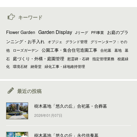
キーワード
Garden Display
Flower Garden
お庭のプラ
Jリーグ
PFI事業
ンニング・お手入れ
オブジェ
グランド管理
グリーンターフ：その
公園工事・集合住宅造園工事
他
ローズガーデン
合祀墓
墓地
墓
庭づくり・外構・庭園管理
石
慰霊碑・石碑
指定管理業務
校庭緑
化
環境石材
納骨堂
緑化工事・緑地維持管理
最近の投稿
樹木墓地「悠久の丘」合祀墓・合葬墓
2026年01月07日
樹木墓地「悠久の丘」永代供養墓