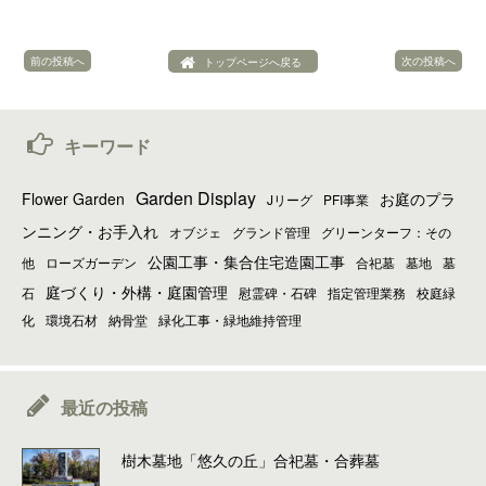
前の投稿へ
次の投稿へ
トップページへ戻る
キーワード
Garden Display
Flower Garden
お庭のプラ
Jリーグ
PFI事業
ンニング・お手入れ
オブジェ
グランド管理
グリーンターフ：その
公園工事・集合住宅造園工事
他
ローズガーデン
合祀墓
墓地
墓
庭づくり・外構・庭園管理
石
慰霊碑・石碑
指定管理業務
校庭緑
化
環境石材
納骨堂
緑化工事・緑地維持管理
最近の投稿
樹木墓地「悠久の丘」合祀墓・合葬墓