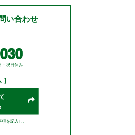
問い合わせ
5030
・日・祝日休み
 ］
て
る
事項を記入し、
。