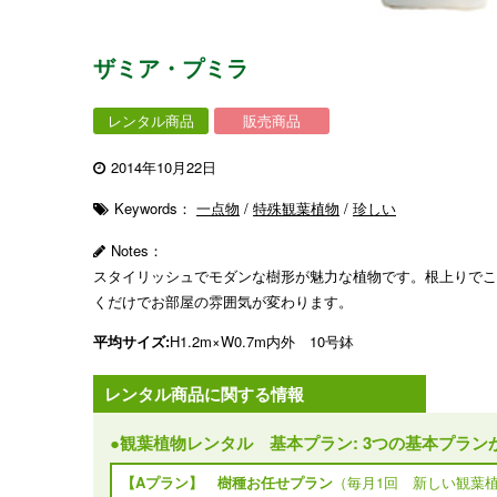
ザミア・プミラ
レンタル商品
販売商品
2014年10月22日
Keywords：
一点物
/
特殊観葉植物
/
珍しい
Notes：
スタイリッシュでモダンな樹形が魅力な植物です。根上りでこ
くだけでお部屋の雰囲気が変わります。
平均サイズ:
H1.2m×W0.7m内外 10号鉢
レンタル商品に関する情報
●観葉植物レンタル 基本プラン: 3つの基本プラン
【Aプラン】 樹種お任せプラン
（毎月1回 新しい観葉