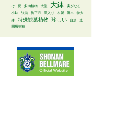
大鉢
け
夏
多肉植物
大型
実がなる
小鉢
強健
御正月
斑入り
木製
流木
特大
特殊観葉植物
珍しい
鉢
自然
造
園用樹種