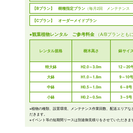
【Bプラン】 樹種指定プラン
（毎月2回 メンテナンス
【Cプラン】 オーダーメイドプラン
●観葉植物レンタル ご参考料金
（A/Bプランとも
レンタル規格
樹木高さ
鉢サイ
特大鉢
H2.0～3.0m
12～20
大鉢
H1.0～1.8m
9～10
中鉢
H0.5～1.0m
6～8号
小鉢
H0.2～0.5m
3～5号
※植物の種類、設置環境、メンテナンス作業回数、配送エリアな
だきます。
※イベント等の短期間リースは別途御見積りをさせていただきま