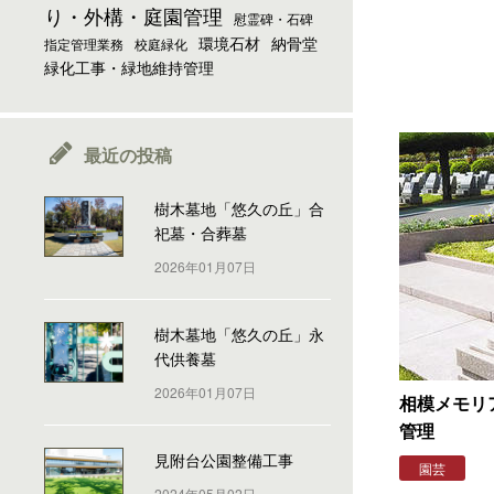
り・外構・庭園管理
慰霊碑・石碑
環境石材
納骨堂
指定管理業務
校庭緑化
緑化工事・緑地維持管理
最近の投稿
樹木墓地「悠久の丘」合
祀墓・合葬墓
2026年01月07日
樹木墓地「悠久の丘」永
代供養墓
2026年01月07日
相模メモリ
管理
見附台公園整備工事
園芸
2024年05月02日