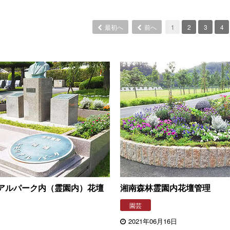
最初へ
前へ
1
2
3
4
アルパーク内（霊園内）花壇
湘南森林霊園内花壇管理
園芸
2021年06月16日