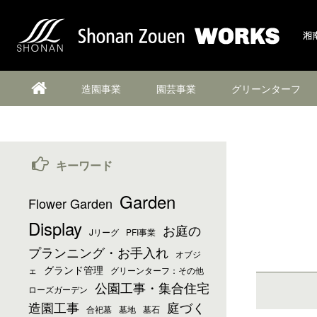
造園事業
園芸事業
グリーンターフ
キーワード
Garden
Flower Garden
Display
お庭の
Jリーグ
PFI事業
プランニング・お手入れ
オブジ
グランド管理
ェ
グリーンターフ：その他
公園工事・集合住宅
ローズガーデン
造園工事
庭づく
合祀墓
墓地
墓石