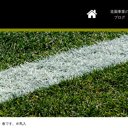
造園事業
ブログ
春です。＠馬入