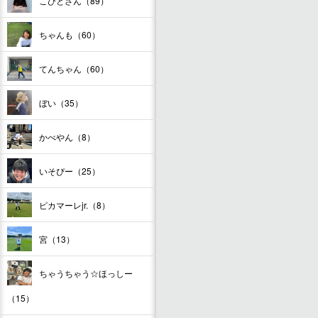
こびとさん（89）
ちゃんも（60）
てんちゃん（60）
ぼい（35）
かべやん（8）
いそぴー（25）
ピカマーレjr.（8）
宮（13）
ちゃうちゃう☆ほっしー
（15）