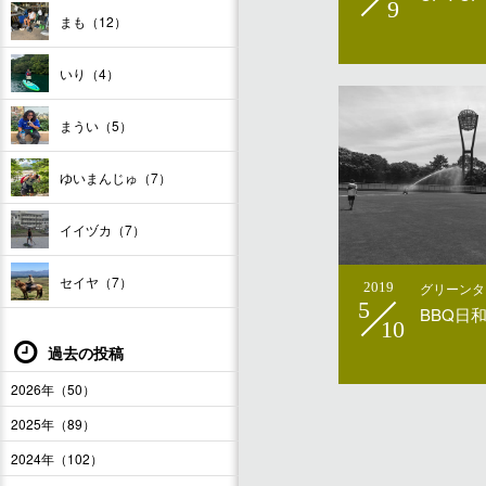
9
まも（12）
いり（4）
まうい（5）
ゆいまんじゅ（7）
イイヅカ（7）
セイヤ（7）
2019
グリーンタ
5
BBQ日和
10
過去の投稿
2026年（50）
2025年（89）
2024年（102）