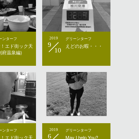
ーンターフ
2019
グリーンターフ
9
没！エド街ック天
えどのお暇・・・
10
別府温泉編)
ーンターフ
2019
グリーンターフ
6
没！エド街ック天
May I help You?