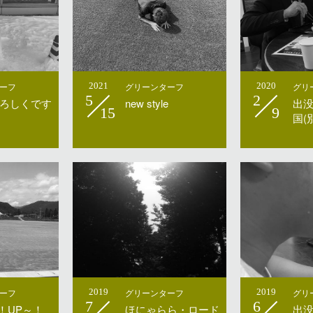
ーフ
2021
グリーンターフ
2020
グリ
5
2
ろしくです
new style
出
15
9
国(
ーフ
2019
グリーンターフ
2019
グリ
7
6
P！UP～！
ほにゃらら・ロード
出