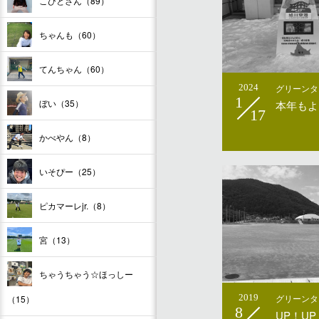
こびとさん（89）
ちゃんも（60）
てんちゃん（60）
2024
グリーンタ
1
ぼい（35）
本年もよ
17
かべやん（8）
いそぴー（25）
ピカマーレjr.（8）
宮（13）
ちゃうちゃう☆ほっしー
2019
グリーンタ
（15）
8
UP！U