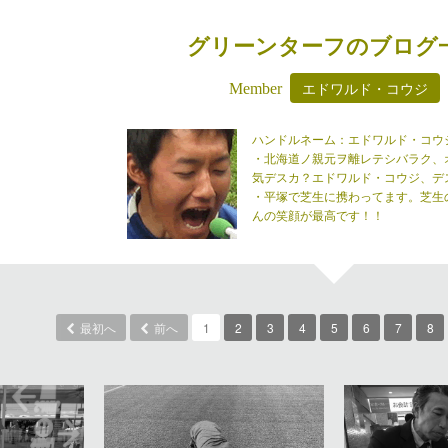
グリーンターフのブログ
エドワルド・コウジ
Member
ハンドルネーム：エドワルド・コウ
・北海道ノ親元ヲ離レテシバラク、
気デスカ？エドワルド・コウジ、デス。
・平塚で芝生に携わってます。芝生
んの笑顔が最高です！！
最初へ
前へ
1
2
3
4
5
6
7
8