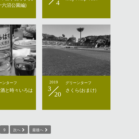
4
十六沼公園編)
ーンターフ
2019
グリーンターフ
3
興酒と時々いろは
さくら(おまけ)
20
と
9
次へ
最後へ