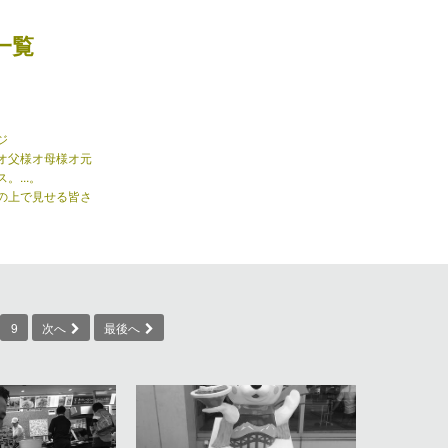
一覧
ジ
オ父様オ母様オ元
...。
の上で見せる皆さ
9
次へ
最後へ