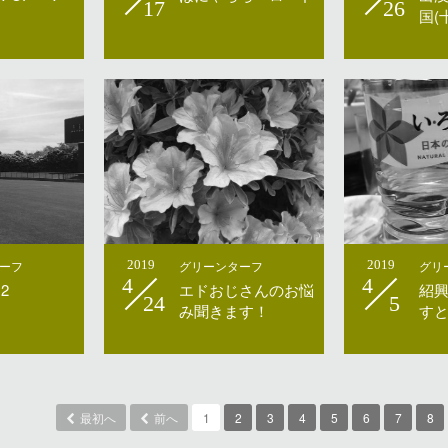
17
26
国(
ーフ
2019
グリーンターフ
2019
グリ
4
4
2
エドおじさんのお悩
紹
24
5
み聞きます！
す
最初へ
前へ
1
2
3
4
5
6
7
8