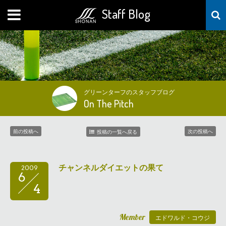
Staff Blog
MENU
グリーンターフのスタッフブログ
On The Pitch
前の投稿へ
次の投稿へ
投稿の一覧へ戻る
チャンネルダイエットの果て
2009
6
4
Member
エドワルド・コウジ