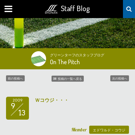
Staff Blog
MENU
グリーンターフのスタッフブログ
On The Pitch
前の投稿へ
次の投稿へ
投稿の一覧へ戻る
Ｗコウジ・・・
2009
9
13
Member
エドワルド・コウジ