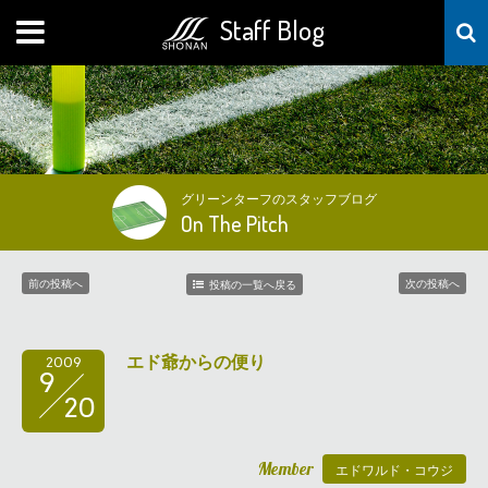
Staff Blog
MENU
グリーンターフのスタッフブログ
On The Pitch
前の投稿へ
次の投稿へ
投稿の一覧へ戻る
エド爺からの便り
2009
9
20
Member
エドワルド・コウジ