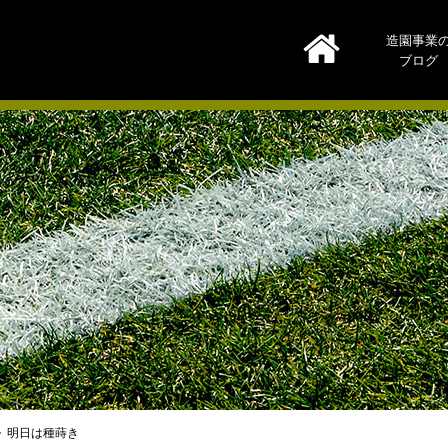
造園事業
ブログ
明日は種蒔き