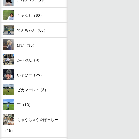
こびとさん（89）
ちゃんも（60）
てんちゃん（60）
ぼい（35）
かべやん（8）
いそぴー（25）
ピカマーレjr.（8）
宮（13）
ちゃうちゃう☆ほっしー
（15）