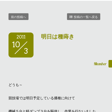
前の投稿へ
投稿の一覧へ戻る
明日は種蒔き
2011
10
3
Member
どうも～
競技場では明日予定している播種に向けて
機械５台と軽ダンプ３台を駆使し、作業を行ないました。