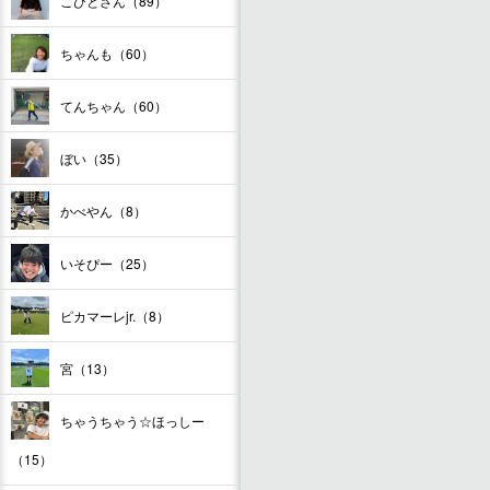
こびとさん（89）
ちゃんも（60）
てんちゃん（60）
ぼい（35）
かべやん（8）
いそぴー（25）
ピカマーレjr.（8）
宮（13）
ちゃうちゃう☆ほっしー
（15）