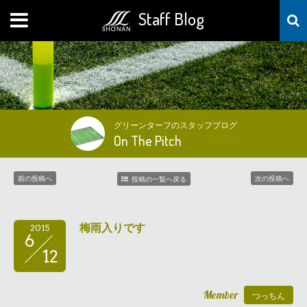
Staff Blog
MENU
グリーンターフのスタッフブログ
On The Pitch
前の投稿へ
次の投稿へ
投稿の一覧へ戻る
梅雨入りです
2015
6
12
Member
つっちん