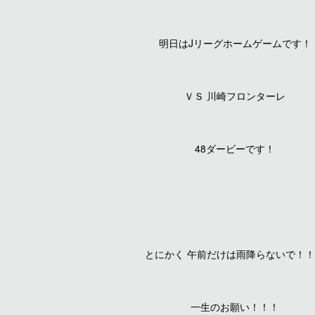
明日はJリーグホームゲームです！
ＶＳ 川崎フロンターレ
48ダービーです！
とにかく 午前だけは雨降らないで！
一生のお願い！！！