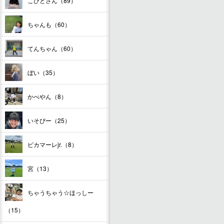
こびとさん（89）
ちゃんも（60）
てんちゃん（60）
ぼい（35）
かべやん（8）
いそぴー（25）
ピカマーレjr.（8）
宮（13）
ちゃうちゃう☆ほっしー
（15）