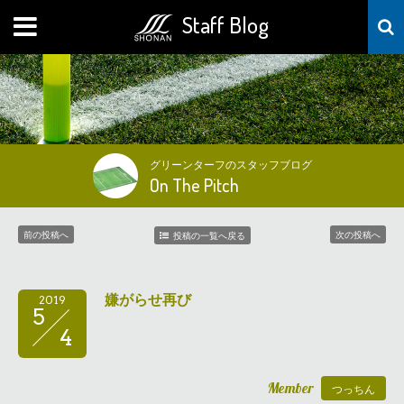
Staff Blog
MENU
グリーンターフのスタッフブログ
On The Pitch
前の投稿へ
次の投稿へ
投稿の一覧へ戻る
嫌がらせ再び
2019
5
4
Member
つっちん