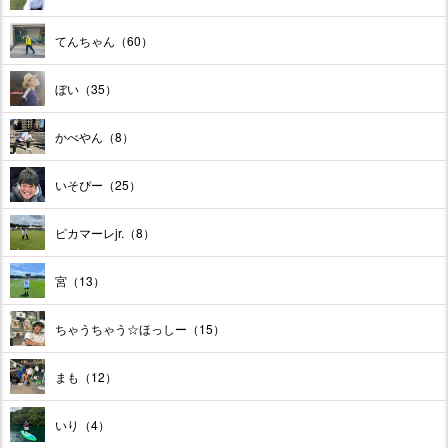
てんちゃん（60）
ぼい（35）
かべやん（8）
いそぴー（25）
ピカマーレjr.（8）
宮（13）
ちゃうちゃう☆ほっしー（15）
まも（12）
いり（4）