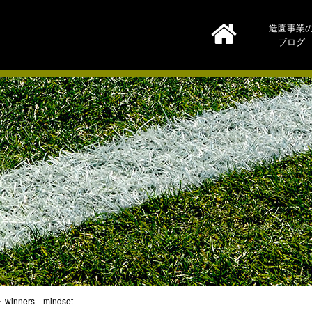
造園事業
ブログ
winners mindset