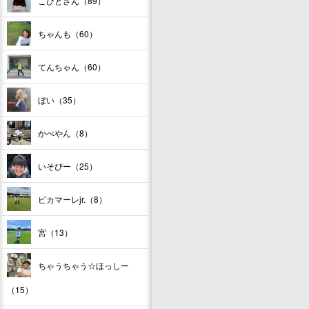
こびとさん（89）
ちゃんも（60）
てんちゃん（60）
ぼい（35）
かべやん（8）
いそぴー（25）
ピカマーレjr.（8）
宮（13）
ちゃうちゃう☆ほっしー
（15）