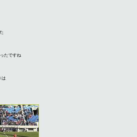
た
かったですね
きは