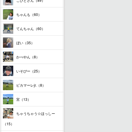
こびとさん（89）
ちゃんも（60）
てんちゃん（60）
ぼい（35）
かべやん（8）
いそぴー（25）
ピカマーレjr.（8）
宮（13）
ちゃうちゃう☆ほっしー
（15）