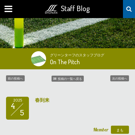
Staff Blog
MENU
グリーンターフのスタッフブログ
On The Pitch
前の投稿へ
次の投稿へ
投稿の一覧へ戻る
春到来
2025
4
5
Member
まも