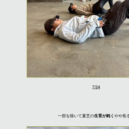
7/24
一部を除いて夏芝の
生育が鈍く
やや焦