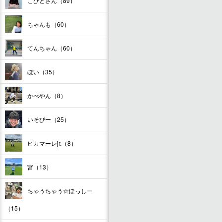
こびとさん（89）
ちゃんも（60）
てんちゃん（60）
ぼい（35）
かべやん（8）
いそぴー（25）
ピカマーレjr.（8）
宮（13）
ちゃうちゃう☆ほっしー
（15）