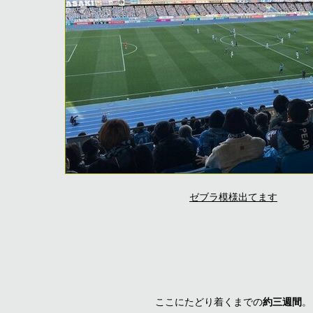
ゼブラ模様出てます
ここにたどり着くまでの
約三週間
。