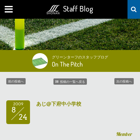
Staff Blog
MENU
グリーンターフのスタッフブログ
On The Pitch
前の投稿へ
次の投稿へ
投稿の一覧へ戻る
あじ@下府中小学校
2009
8
24
Member