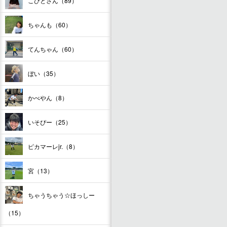
こびとさん（89）
ちゃんも（60）
てんちゃん（60）
ぼい（35）
かべやん（8）
いそぴー（25）
ピカマーレjr.（8）
宮（13）
ちゃうちゃう☆ほっしー
（15）