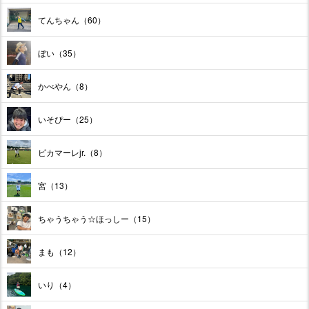
てんちゃん（60）
ぼい（35）
かべやん（8）
いそぴー（25）
ピカマーレjr.（8）
宮（13）
ちゃうちゃう☆ほっしー（15）
まも（12）
いり（4）