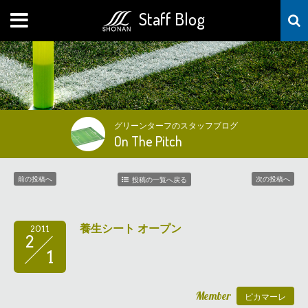
Staff Blog
MENU
グリーンターフのスタッフブログ
On The Pitch
前の投稿へ
次の投稿へ
投稿の一覧へ戻る
養生シート オープン
2011
2
1
Member
ピカマーレ