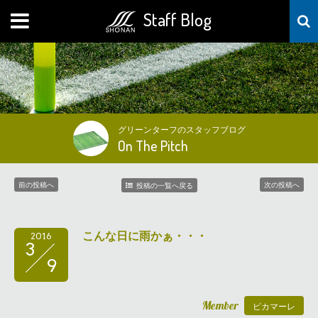
Staff Blog
MENU
グリーンターフのスタッフブログ
On The Pitch
前の投稿へ
次の投稿へ
投稿の一覧へ戻る
こんな日に雨かぁ・・・
2016
3
9
Member
ピカマーレ