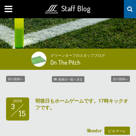
Staff Blog
MENU
グリーンターフのスタッフブログ
On The Pitch
前の投稿へ
次の投稿へ
投稿の一覧へ戻る
明後日もホームゲームです。17時キックオ
2019
3
フです。
15
Member
ピカマーレ