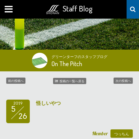
Staff Blog
MENU
グリーンターフのスタッフブログ
On The Pitch
前の投稿へ
次の投稿へ
投稿の一覧へ戻る
怪しいやつ
2019
5
26
Member
つっちん