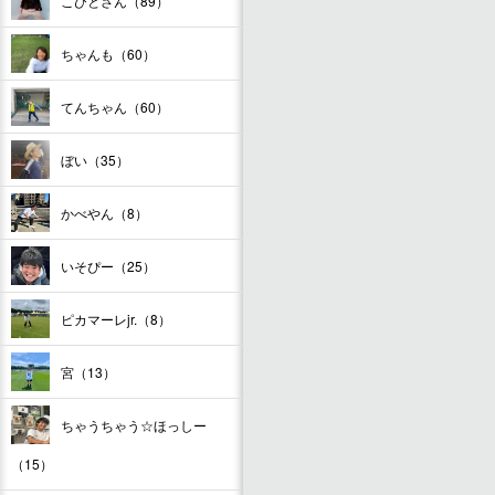
こびとさん（89）
ちゃんも（60）
てんちゃん（60）
ぼい（35）
かべやん（8）
いそぴー（25）
ピカマーレjr.（8）
宮（13）
ちゃうちゃう☆ほっしー
（15）