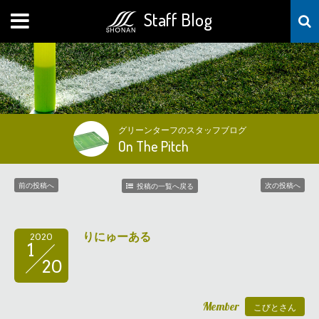
Staff Blog
MENU
グリーンターフのスタッフブログ
On The Pitch
前の投稿へ
次の投稿へ
投稿の一覧へ戻る
りにゅーある
2020
1
20
Member
こびとさん