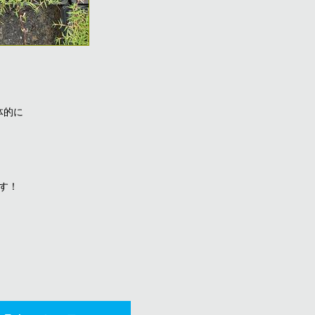
体的に
す！