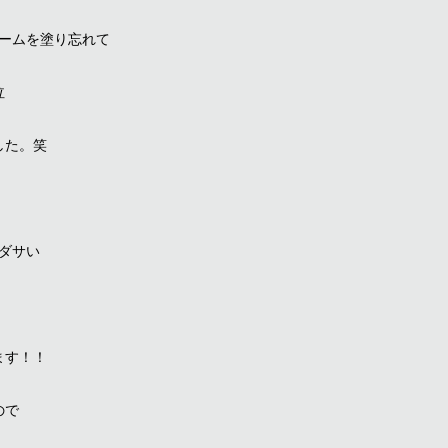
ームを塗り忘れて
泣
した。笑
ダサい
ます！！
ので