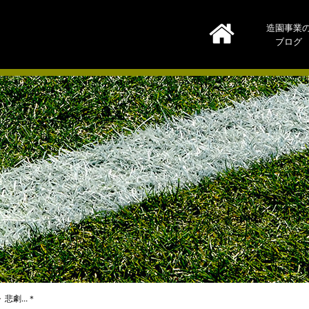
造園事業
ブログ
悲劇...＊