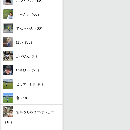
こびとさん（89）
ちゃんも（60）
てんちゃん（60）
ぼい（35）
かべやん（8）
いそぴー（25）
ピカマーレjr.（8）
宮（13）
ちゃうちゃう☆ほっしー
（15）