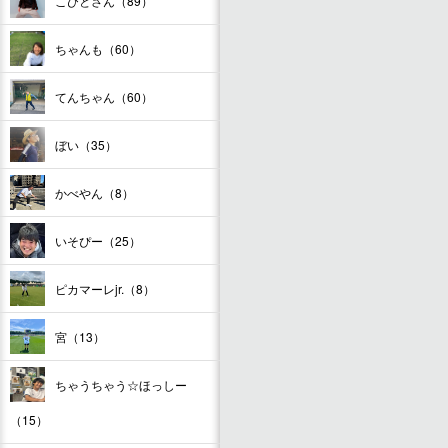
こびとさん（89）
ちゃんも（60）
てんちゃん（60）
ぼい（35）
かべやん（8）
いそぴー（25）
ピカマーレjr.（8）
宮（13）
ちゃうちゃう☆ほっしー
（15）