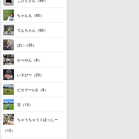
こびとさん（89）
ちゃんも（60）
てんちゃん（60）
ぼい（35）
かべやん（8）
いそぴー（25）
ピカマーレjr.（8）
宮（13）
ちゃうちゃう☆ほっしー
（15）