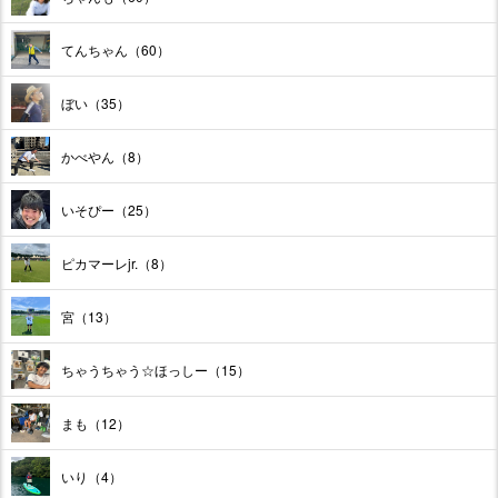
てんちゃん（60）
ぼい（35）
かべやん（8）
いそぴー（25）
ピカマーレjr.（8）
宮（13）
ちゃうちゃう☆ほっしー（15）
まも（12）
いり（4）