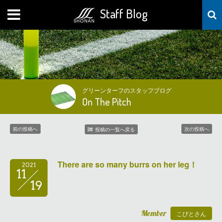
Staff Blog
MENU
グリーンターフのスタッフブログ
On The Pitch
前の投稿へ
次の投稿へ
投稿の一覧へ戻る
There are so many burrs on her leg！
2021
11
19
Member
こびとさん