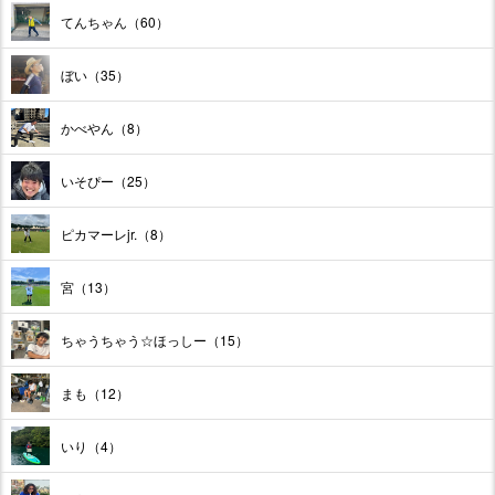
てんちゃん（60）
ぼい（35）
かべやん（8）
いそぴー（25）
ピカマーレjr.（8）
宮（13）
ちゃうちゃう☆ほっしー（15）
まも（12）
いり（4）