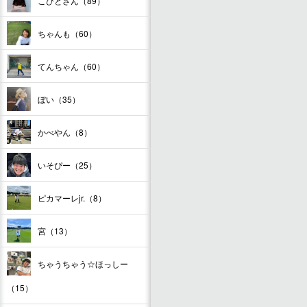
こびとさん（89）
ちゃんも（60）
てんちゃん（60）
ぼい（35）
かべやん（8）
いそぴー（25）
ピカマーレjr.（8）
宮（13）
ちゃうちゃう☆ほっしー
（15）