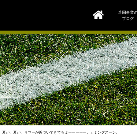
造園事業
ブログ
夏が、夏が、サマーが近づいてきてるよーーーーー。カミングスーン。