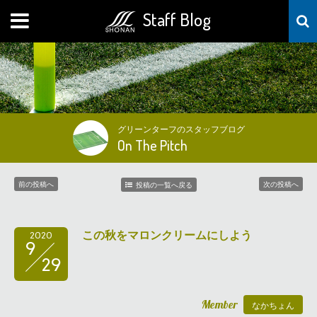
Staff Blog
MENU
グリーンターフのスタッフブログ
On The Pitch
前の投稿へ
次の投稿へ
投稿の一覧へ戻る
この秋をマロンクリームにしよう
2020
9
29
Member
なかちょん