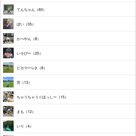
てんちゃん（60）
ぼい（35）
かべやん（8）
いそぴー（25）
ピカマーレjr.（8）
宮（13）
ちゃうちゃう☆ほっしー（15）
まも（12）
いり（4）