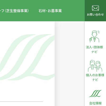
フ（芝生整備事業）
石材・お墓事業
お問い合わせ
法人・
団体様
ナビ
個人の
お客様
ナビ
会社
情報