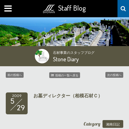
Staff Blog
MENU
石材事業のスタッフブログ
Stone Diary
前の投稿へ
次の投稿へ
投稿の一覧へ戻る
お墓ディレクター（相模石材Ｃ）
2009
5
29
Category
湘南日記