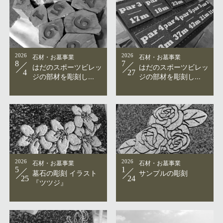
2026
石材・お墓事業
2026
石材・お墓事業
8
7
はだのスポーツビレッ
はだのスポーツビレッ
4
27
ジの部材を彫刻し...
ジの部材を彫刻し...
2026
石材・お墓事業
2026
石材・お墓事業
5
1
墓石の彫刻 イラスト
サンプルの彫刻
25
24
『ツツジ』