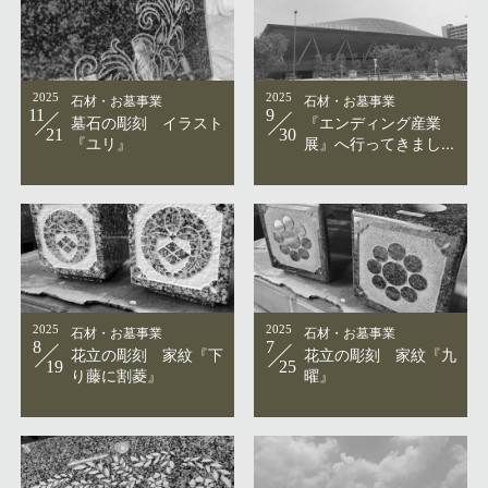
2025
石材・お墓事業
2025
石材・お墓事業
11
9
墓石の彫刻 イラスト
『エンディング産業
21
30
『ユリ』
展』へ行ってきまし...
2025
石材・お墓事業
2025
石材・お墓事業
8
7
花立の彫刻 家紋『下
花立の彫刻 家紋『九
19
25
り藤に割菱』
曜』