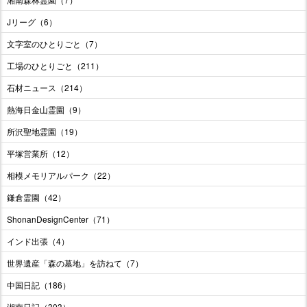
Jリーグ（6）
文字室のひとりごと（7）
工場のひとりごと（211）
石材ニュース（214）
熱海日金山霊園（9）
所沢聖地霊園（19）
平塚営業所（12）
相模メモリアルパーク（22）
鎌倉霊園（42）
ShonanDesignCenter（71）
インド出張（4）
世界遺産「森の墓地」を訪ねて（7）
中国日記（186）
湘南日記（303）