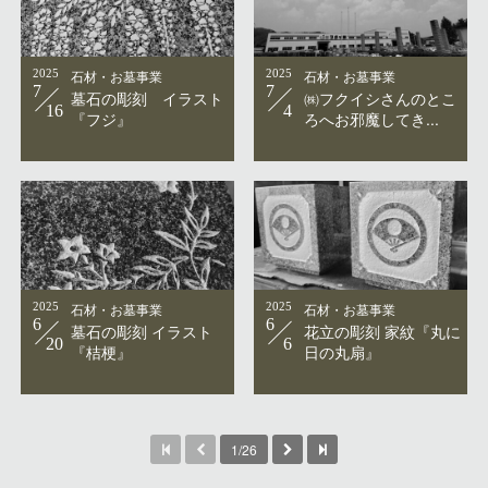
2025
石材・お墓事業
2025
石材・お墓事業
7
7
墓石の彫刻 イラスト
㈱フクイシさんのとこ
16
4
『フジ』
ろへお邪魔してき...
2025
石材・お墓事業
2025
石材・お墓事業
6
6
墓石の彫刻 イラスト
花立の彫刻 家紋『丸に
20
6
『桔梗』
日の丸扇』
1/26