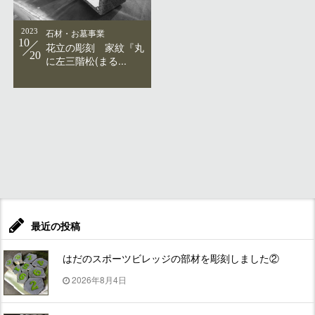
2023
石材・お墓事業
10
花立の彫刻 家紋『丸
20
に左三階松(まる...
最近の投稿
はだのスポーツビレッジの部材を彫刻しました②
2026年8月4日