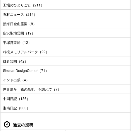
工場のひとりごと（211）
石材ニュース（214）
熱海日金山霊園（9）
所沢聖地霊園（19）
平塚営業所（12）
相模メモリアルパーク（22）
鎌倉霊園（42）
ShonanDesignCenter（71）
インド出張（4）
世界遺産「森の墓地」を訪ねて（7）
中国日記（186）
湘南日記（303）
過去の投稿