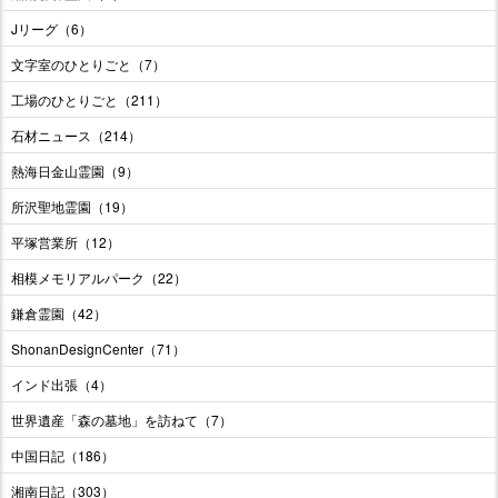
Jリーグ（6）
文字室のひとりごと（7）
工場のひとりごと（211）
石材ニュース（214）
熱海日金山霊園（9）
所沢聖地霊園（19）
平塚営業所（12）
相模メモリアルパーク（22）
鎌倉霊園（42）
ShonanDesignCenter（71）
インド出張（4）
世界遺産「森の墓地」を訪ねて（7）
中国日記（186）
湘南日記（303）