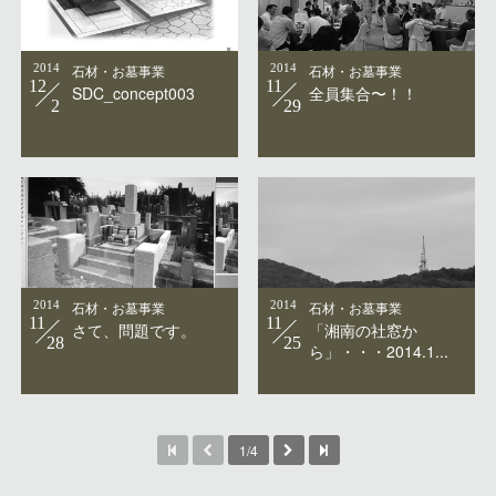
2014
石材・お墓事業
2014
石材・お墓事業
12
11
SDC_concept003
全員集合〜！！
2
29
2014
石材・お墓事業
2014
石材・お墓事業
11
11
さて、問題です。
「湘南の社窓か
28
25
ら」・・・2014.1...
1/4