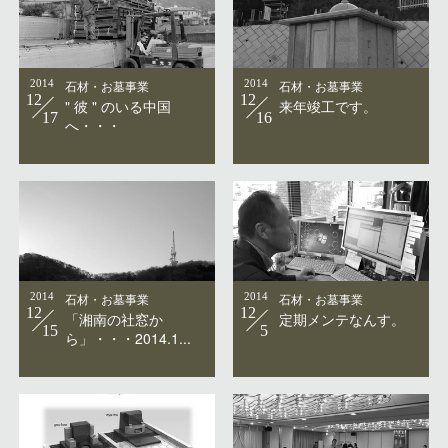
2014
石材・お墓事業
2014
石材・お墓事業
12
12
" 彼 " のいる中国
来年竣工です。
17
16
へ・・・
2014
石材・お墓事業
2014
石材・お墓事業
12
12
「湘南の社窓か
定期メンテなんす。
15
5
ら」・・・2014.1...