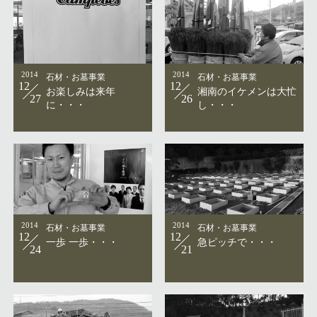
2014
石材・お墓事業
2014
石材・お墓事業
12
12
お楽しみは来年
湘南のイケメンは大忙
27
26
に・・・
し・・・
2014
石材・お墓事業
2014
石材・お墓事業
12
12
一歩 一歩・・・
急ピッチで・・・
24
21