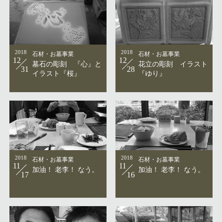
2018
石材・お墓事業
2018
石材・お墓事業
12
12
墓石の彫刻 『心』と
花立の彫刻 イラスト
31
28
イラスト『桜』
『ゆり』
2018
石材・お墓事業
2018
石材・お墓事業
11
11
加油！ 老李！ なう。
加油！ 老李！ なう。
17
16