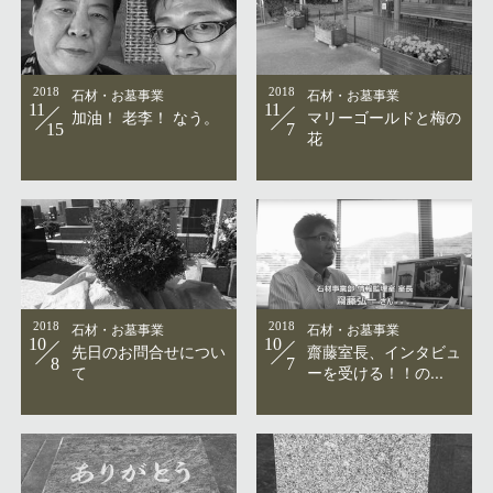
2018
石材・お墓事業
2018
石材・お墓事業
11
11
加油！ 老李！ なう。
マリーゴールドと梅の
15
7
花
2018
石材・お墓事業
2018
石材・お墓事業
10
10
先日のお問合せについ
齋藤室長、インタビュ
8
7
て
ーを受ける！！の...