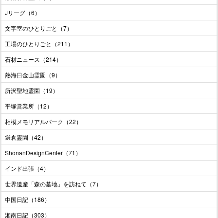
Jリーグ（6）
文字室のひとりごと（7）
工場のひとりごと（211）
石材ニュース（214）
熱海日金山霊園（9）
所沢聖地霊園（19）
平塚営業所（12）
相模メモリアルパーク（22）
鎌倉霊園（42）
ShonanDesignCenter（71）
インド出張（4）
世界遺産「森の墓地」を訪ねて（7）
中国日記（186）
湘南日記（303）