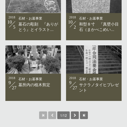
2018
石材・お墓事業
2018
石材・お墓事業
10
10
墓石の彫刻 『ありが
和型８寸 『真壁小目
5
2
とう』とイラスト...
石（まかべこめい...
2018
石材・お墓事業
2018
石材・お墓事業
9
9
墓所内の植木剪定
サクラノタイヒプレゼ
27
27
ント
1/12