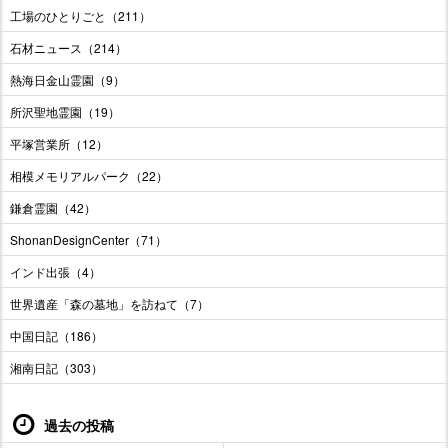
工場のひとりごと（211）
石材ニュース（214）
熱海日金山霊園（9）
所沢聖地霊園（19）
平塚営業所（12）
相模メモリアルパーク（22）
鎌倉霊園（42）
ShonanDesignCenter（71）
インド出張（4）
世界遺産「森の墓地」を訪ねて（7）
中国日記（186）
湘南日記（303）
過去の投稿