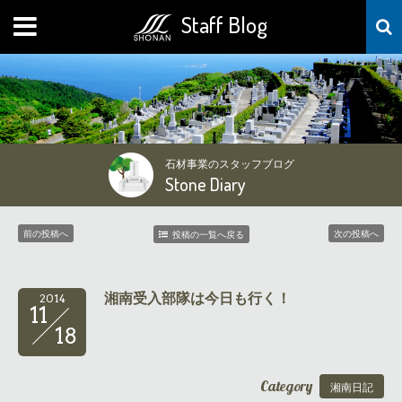
Staff Blog
MENU
石材事業のスタッフブログ
Stone Diary
前の投稿へ
次の投稿へ
投稿の一覧へ戻る
湘南受入部隊は今日も行く！
2014
11
18
Category
湘南日記