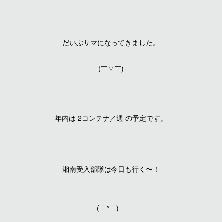
だいぶサマになってきました。
(￣▽￣)
年内は 2コンテナ／週 の予定です。
湘南受入部隊は今日も行く〜！
(￣^￣)ゞ