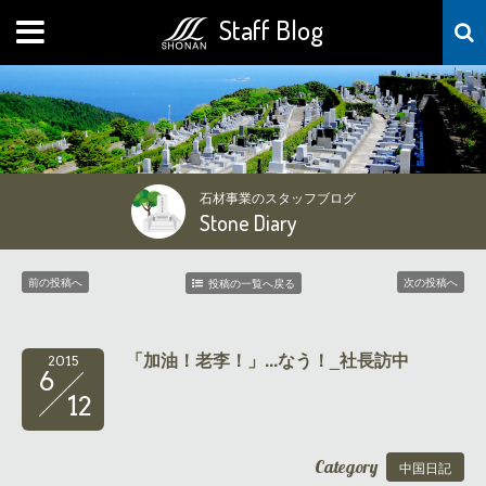
Staff Blog
MENU
石材事業のスタッフブログ
Stone Diary
前の投稿へ
次の投稿へ
投稿の一覧へ戻る
「加油！老李！」...なう！_社長訪中
2015
6
12
Category
中国日記