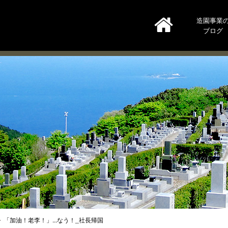
造園事業
ブログ
「加油！老李！」...なう！_社長帰国