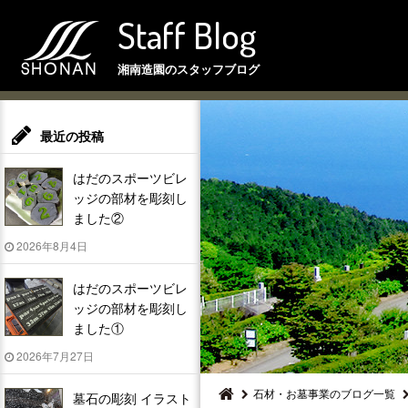
Staff Blog
湘南造園のスタッフブログ
最近の投稿
はだのスポーツビレ
ッジの部材を彫刻し
ました②
2026年8月4日
はだのスポーツビレ
ッジの部材を彫刻し
ました①
2026年7月27日
石材・お墓事業のブログ一覧
墓石の彫刻 イラスト