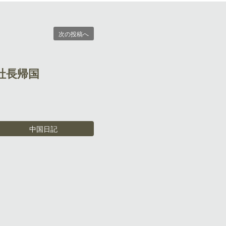
次の投稿へ
_社長帰国
中国日記