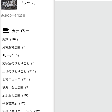
『ツツジ』
2026年5月25日
カテゴリー
彫刻（162）
湘南森林霊園（7）
Jリーグ（6）
文字室のひとりごと（7）
工場のひとりごと（211）
石材ニュース（214）
熱海日金山霊園（9）
所沢聖地霊園（19）
平塚営業所（12）
相模メモリアルパーク（22）