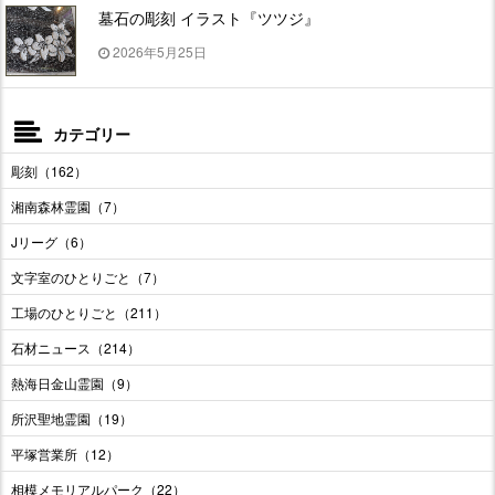
墓石の彫刻 イラスト『ツツジ』
2026年5月25日
カテゴリー
彫刻（162）
湘南森林霊園（7）
Jリーグ（6）
文字室のひとりごと（7）
工場のひとりごと（211）
石材ニュース（214）
熱海日金山霊園（9）
所沢聖地霊園（19）
平塚営業所（12）
相模メモリアルパーク（22）