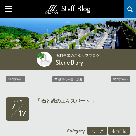
Staff Blog
MENU
石材事業のスタッフブログ
Stone Diary
前の投稿へ
次の投稿へ
投稿の一覧へ戻る
「 石と緑のエキスパート 」
2015
7
17
Category
Jリーグ
湘南日記