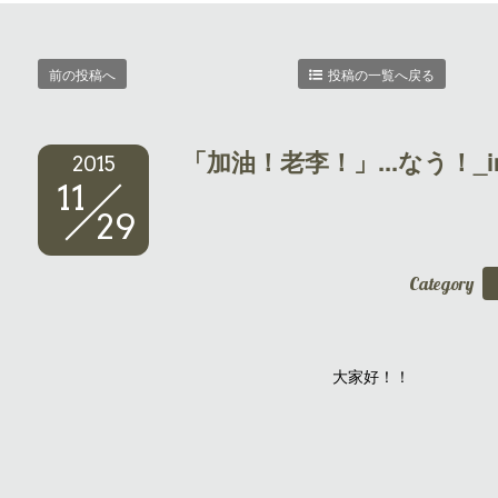
前の投稿へ
投稿の一覧へ戻る
「加油！老李！」...なう！_i
2015
11
29
Category
大家好！！