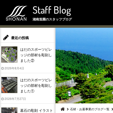
Staff Blog
湘南造園のスタッフブログ
最近の投稿
はだのスポーツビレ
ッジの部材を彫刻し
ました②
2026年8月4日
はだのスポーツビレ
ッジの部材を彫刻し
ました①
2026年7月27日
石材・お墓事業のブログ一覧
墓石の彫刻 イラスト