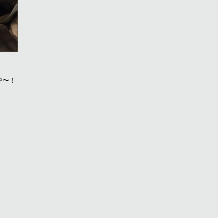
中〜！
・