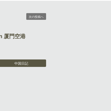
次の投稿へ
n 厦門空港
中国日記