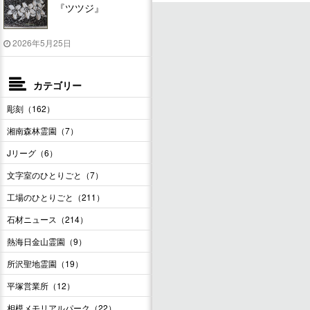
『ツツジ』
2026年5月25日
カテゴリー
彫刻（162）
湘南森林霊園（7）
Jリーグ（6）
文字室のひとりごと（7）
工場のひとりごと（211）
石材ニュース（214）
熱海日金山霊園（9）
所沢聖地霊園（19）
平塚営業所（12）
相模メモリアルパーク（22）