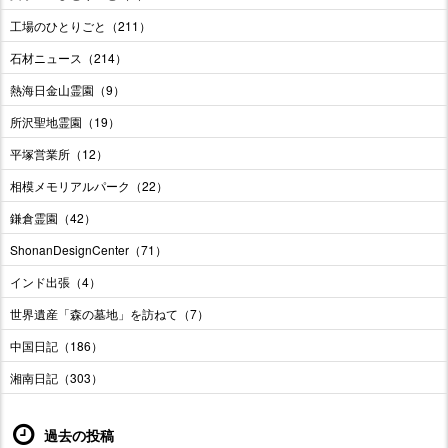
工場のひとりごと（211）
石材ニュース（214）
熱海日金山霊園（9）
所沢聖地霊園（19）
平塚営業所（12）
相模メモリアルパーク（22）
鎌倉霊園（42）
ShonanDesignCenter（71）
インド出張（4）
世界遺産「森の墓地」を訪ねて（7）
中国日記（186）
湘南日記（303）
過去の投稿