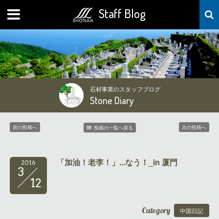
Staff Blog
MENU
石材事業のスタッフブログ
Stone Diary
前の投稿へ
次の投稿へ
投稿の一覧へ戻る
「加油！老李！」...なう！_in 厦門
2016
3
12
Category
中国日記